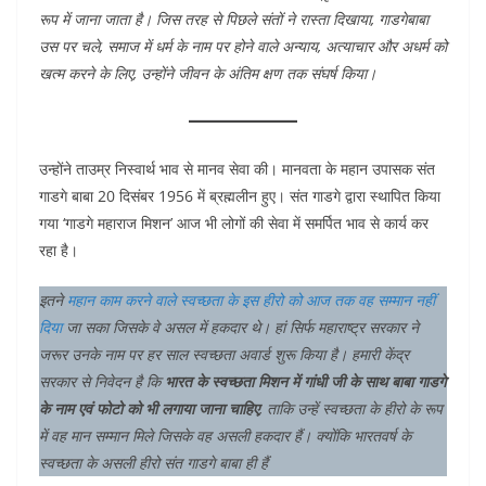
रूप में जाना जाता है। जिस तरह से पिछले संतों ने रास्ता दिखाया, गाडगेबाबा
उस पर चले, समाज में धर्म के नाम पर होने वाले अन्याय, अत्याचार और अधर्म को
खत्म करने के लिए, उन्होंने जीवन के अंतिम क्षण तक संघर्ष किया।
उन्होंने ताउम्र निस्वार्थ भाव से मानव सेवा की। मानवता के महान उपासक संत
गाडगे बाबा 20 दिसंबर 1956 में ब्रह्मलीन हुए। संत गाडगे द्वारा स्थापित किया
गया ‘गाडगे महाराज मिशन’ आज भी लोगों की सेवा में समर्पित भाव से कार्य कर
रहा है।
इतने
महान काम करने वाले स्वच्छता के इस हीरो को आज तक वह सम्मान नहीं
दिया
जा सका जिसके वे असल में हकदार थे। हां सिर्फ महाराष्ट्र सरकार ने
जरूर उनके नाम पर हर साल स्वच्छता अवार्ड शुरू किया है। हमारी केंद्र
सरकार से निवेदन है कि
भारत के स्वच्छता मिशन में गांधी जी के साथ बाबा गाडगे
के नाम एवं फोटो को भी लगाया जाना चाहिए
, ताकि उन्हें स्वच्छता के हीरो के रूप
में वह मान सम्मान मिले जिसके वह असली हकदार हैं। क्योंकि भारतवर्ष के
स्वच्छता के असली हीरो संत गाडगे बाबा ही हैं