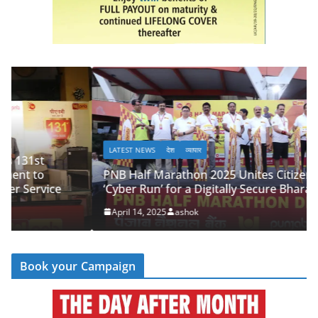
LATEST NEWS
देश
व्यापार
PNB Half Marathon 2025 Unites Citizens in a
‘Cyber Run’ for a Digitally Secure Bharat
April 14, 2025
ashok
Book your Campaign