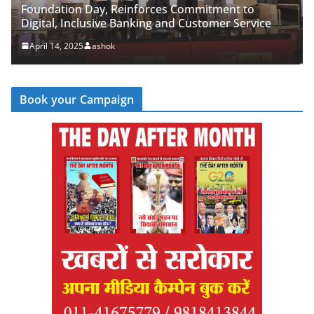
Commitment to
PNB Half Marathon 2025 Unites Cit
 Customer Service
‘Cyber Run’ for a Digitally Secure B
April 14, 2025
ashok
Book your Campaign