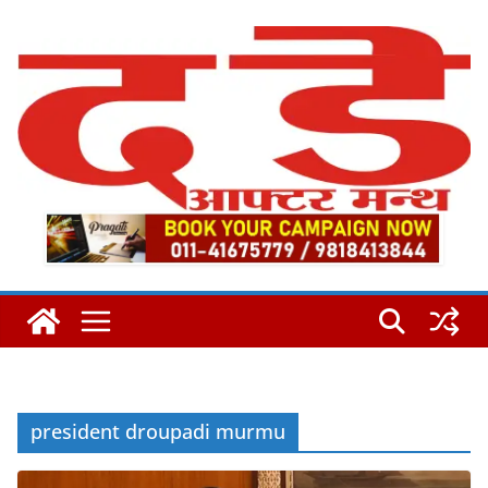
Skip
to
content
president droupadi murmu