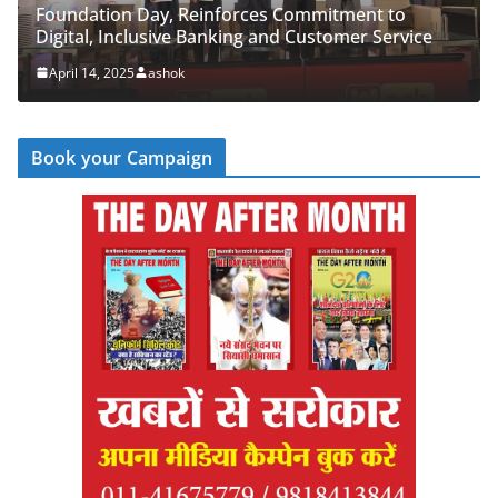
orces Commitment to
PNB Half Marathon 2025 Unit
ing and Customer Service
‘Cyber Run’ for a Digitally S
April 14, 2025
ashok
Book your Campaign