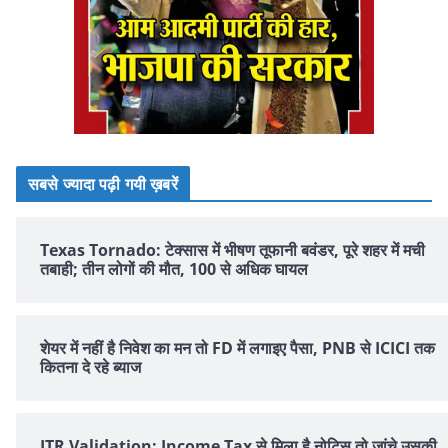
सबसे ज्यादा पढ़ी गयी ख़बरें
Texas Tornado: टेक्सास में भीषण तूफानी बवंडर, पूरे शहर में मची
तबाही; तीन लोगों की मौत, 100 से अधिक घायल
शेयर में नहीं है न‍िवेश का मन तो FD में लगाइए पैसा, PNB से ICICI तक
क‍ितना दे रहे ब्‍याज
ITR Validation: Income Tax से मिला है नोटिस तो जांचे उसकी