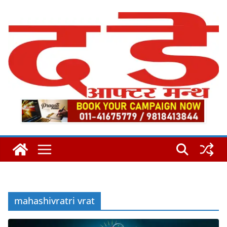
Skip
to
content
mahashivratri vrat