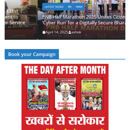
LATEST NEWS
देश
व्यापार
PNB Half Marathon 2025 Unites Citizens in a
‘Cyber Run’ for a Digitally Secure Bharat
April 14, 2025
ashok
Book your Campaign