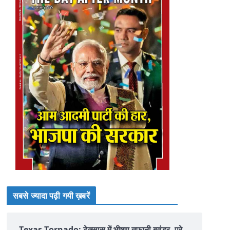
सबसे ज्यादा पढ़ी गयी ख़बरें
Texas Tornado: टेक्सास में भीषण तूफानी बवंडर, पूरे