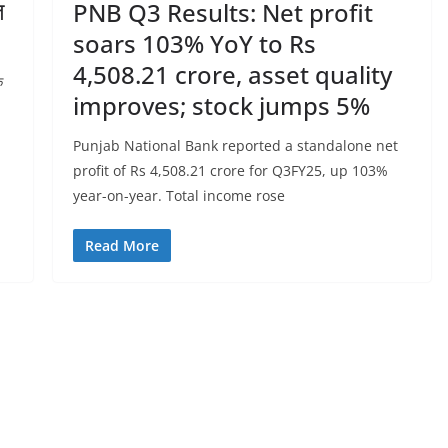
त
PNB Q3 Results: Net profit
soars 103% YoY to Rs
4,508.21 crore, asset quality
ि
improves; stock jumps 5%
Punjab National Bank reported a standalone net
profit of Rs 4,508.21 crore for Q3FY25, up 103%
year-on-year. Total income rose
Read More