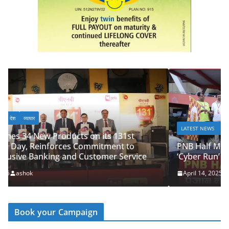
LATEST NEWS
देश
व्यापार
PNB Half Marathon 2025 Unites Citizens in a
ce
‘Cyber Run’ for a Digitally Secure Bharat
April 14, 2025
ashok
Book your Campaign