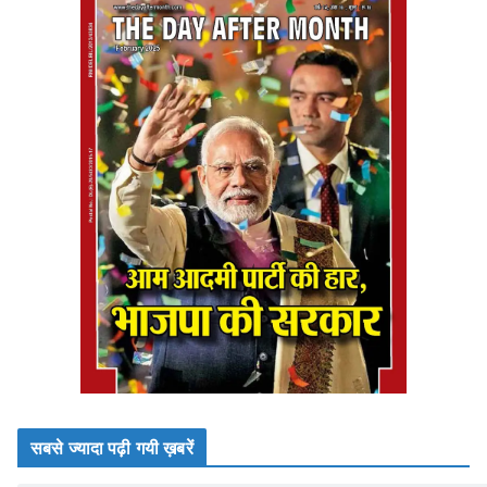
सबसे ज्यादा पढ़ी गयी ख़बरें