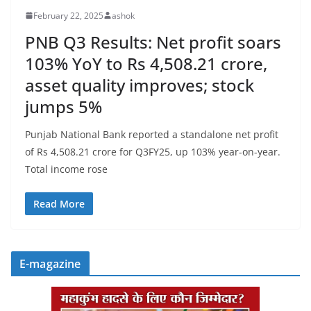
February 22, 2025
ashok
PNB Q3 Results: Net profit soars
103% YoY to Rs 4,508.21 crore,
asset quality improves; stock
jumps 5%
Punjab National Bank reported a standalone net profit
of Rs 4,508.21 crore for Q3FY25, up 103% year-on-year.
Total income rose
Read More
E-magazine