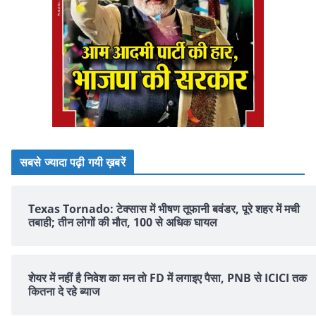
सबसे ज्यादा पढ़ी गयी ख़बरें
Texas Tornado: टेक्सास में भीषण तूफानी बवंडर, पूरे शहर में मची
तबाही; तीन लोगों की मौत, 100 से अधिक घायल
शेयर में नहीं है न‍िवेश का मन तो FD में लगाइए पैसा, PNB से ICICI तक
क‍ितना दे रहे ब्‍याज