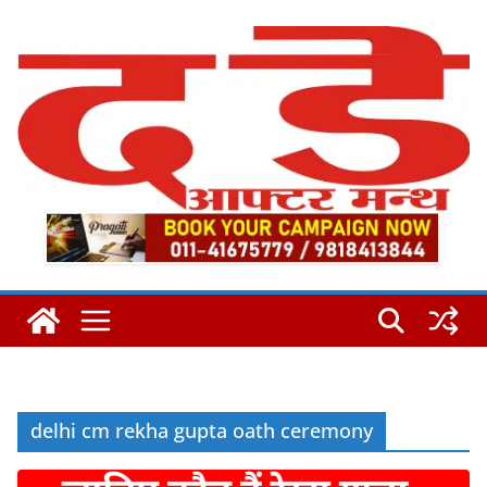
Skip
to
content
delhi cm rekha gupta oath ceremony