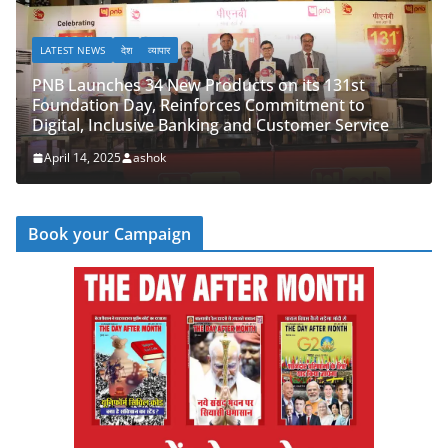
LATEST NEWS
देश
व्यापार
ew Products on its 131st
einforces Commitment to
PNB Half Marathon 2025
 Banking and Customer Service
‘Cyber Run’ for a Digit
April 14, 2025
ashok
Book your Campaign