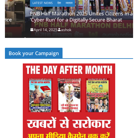
LATEST NEWS
देश
व्यापार
PNB Half Marathon 2025 Unites Citizens in a
‘Cyber Run’ for a Digitally Secure Bharat
April 14, 2025
ashok
Book your Campaign