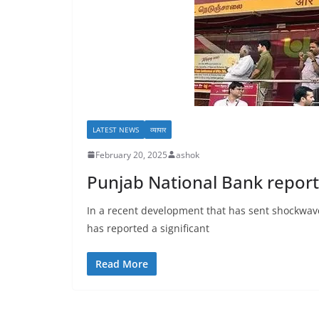
LATEST NEWS
व्यापार
February 20, 2025
ashok
Punjab National Bank report
In a recent development that has sent shockwav
has reported a significant
Read More