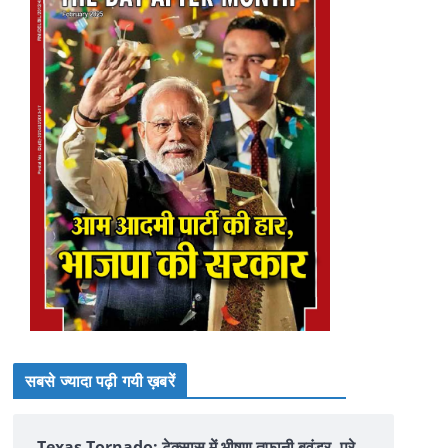
सबसे ज्यादा पढ़ी गयी ख़बरें
Texas Tornado: टेक्सास में भीषण तूफानी बवंडर, पूरे