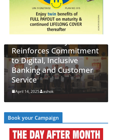
es 34 New
its 131st
Day,
LATEST NEWS
देश
व्यापार
 Commitment
PNB Half Marathon 2
nclusive
Unites Citizens in a
d Customer
‘Cyber Run’ for a Digita
Secure Bharat
April 14, 2025
ashok
Book your Campaign