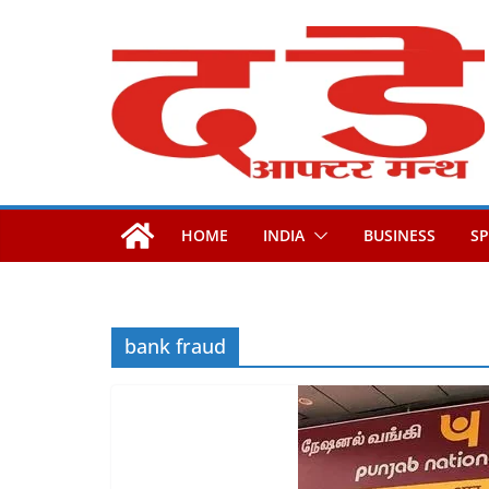
Skip
to
content
HOME
INDIA
BUSINESS
S
bank fraud