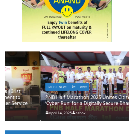
LATEST NEWS
देश
व्यापार
PNB Half Marathon 2025 Unites Citizens in a
‘Cyber Run’ for a Digitally Secure Bharat
April 14, 2025
ashok