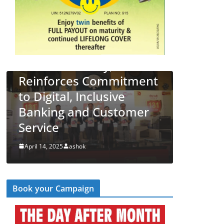
34 New
 131st
,
LATEST NEWS
देश
व्यापार
mmitment
PNB Half Marathon 2025
sive
Unites Citizens in a
ustomer
‘Cyber Run’ for a Digitally
Secure Bharat
April 14, 2025
ashok
Book your Campaign