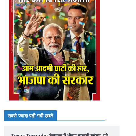
सबसे ज्यादा पढ़ी गयी ख़बरें
Texas Tornado: टेक्सास में भीषण तूफानी बवंडर, पूरे