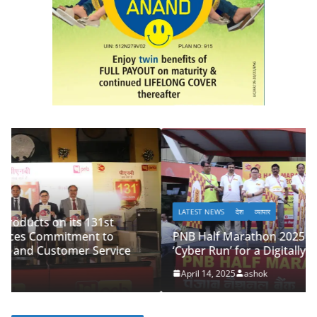
LATEST NEWS
देश
व्यापार
PNB Half Marathon 2025 Unites Citizens in a
‘Cyber Run’ for a Digitally Secure Bharat
April 14, 2025
ashok