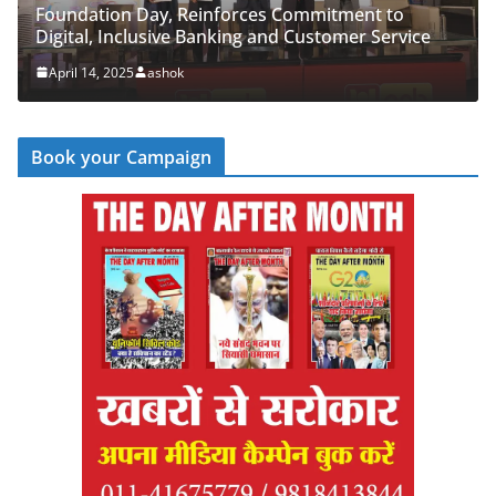
orces Commitment to
PNB Half Marathon 2025 Unit
ing and Customer Service
‘Cyber Run’ for a Digitally S
April 14, 2025
ashok
Book your Campaign