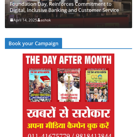
einforces Commitment to
PNB Half Marathon 2025
 Banking and Customer Service
‘Cyber Run’ for a Digit
April 14, 2025
ashok
Book your Campaign