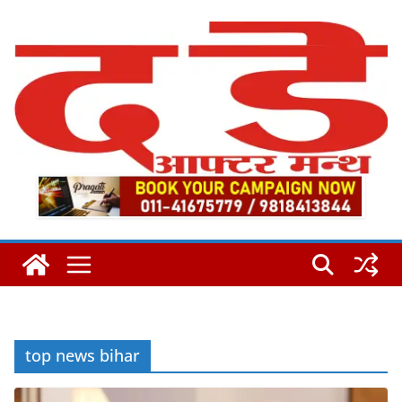
Skip
to
content
top news bihar