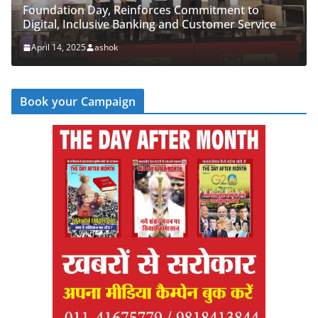
rces Commitment to
PNB Half Marathon 2025 Unite
g and Customer Service
‘Cyber Run’ for a Digitally Se
April 14, 2025
ashok
Book your Campaign