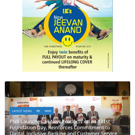
LATEST NEWS
देश
व्यापार
ucts on its 131st
ces Commitment to
PNB Half Marathon 2025 Unites
 and Customer Service
‘Cyber Run’ for a Digitally Sec