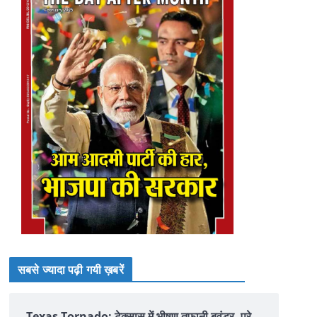
सबसे ज्यादा पढ़ी गयी ख़बरें
Texas Tornado: टेक्सास में भीषण तूफानी बवंडर, पूरे