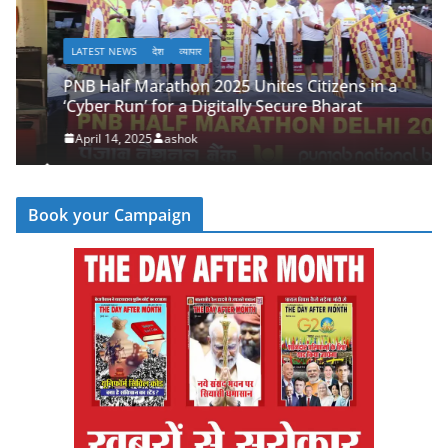
LATEST NEWS
देश
व्यापार
PNB Half Marathon 2025 Unites Citizens in a
‘Cyber Run’ for a Digitally Secure Bharat
April 14, 2025
ashok
Book your Campaign