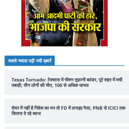
सबसे ज्यादा पढ़ी गयी ख़बरें
Texas Tornado: टेक्सास में भीषण तूफानी बवंडर, पूरे शहर में मची
तबाही; तीन लोगों की मौत, 100 से अधिक घायल
शेयर में नहीं है न‍िवेश का मन तो FD में लगाइए पैसा, PNB से ICICI तक
क‍ितना दे रहे ब्‍याज