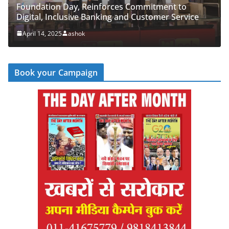
 Day, Reinforces Commitment to
PNB Half Marath
clusive Banking and Customer Service
‘Cyber Run’ for 
ashok
April 14, 2025
ash
Book your Campaign