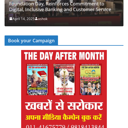
Foundation Day, Reinforces Commitment to
PNB 
Digital, Inclusive Banking and Customer Service
‘Cyb
April 14, 2025
ashok
Apr
Book your Campaign