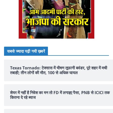
सबसे ज्यादा पढ़ी गयी ख़बरें
Texas Tornado: टेक्सास में भीषण तूफानी बवंडर, पूरे शहर में मची
तबाही; तीन लोगों की मौत, 100 से अधिक घायल
शेयर में नहीं है न‍िवेश का मन तो FD में लगाइए पैसा, PNB से ICICI तक
क‍ितना दे रहे ब्‍याज