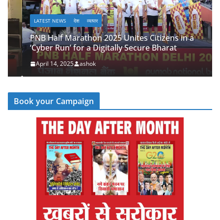
LATEST NEWS
देश
व्यापार
PNB Half Marathon 2025 Unites Citizens in a
‘Cyber Run’ for a Digitally Secure Bharat
April 14, 2025
ashok
Book your Campaign