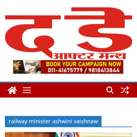
Skip
to
content
railway minister ashwini vaishnaw