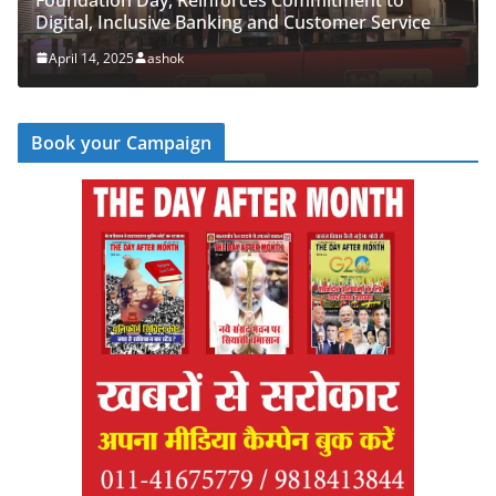
g and Customer Service
‘Cyber Run’ for a Digitally Se
April 14, 2025
ashok
Book your Campaign