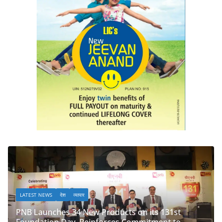
LATEST NEWS
देश
व्यापार
ducts on its 131st
rces Commitment to
PNB Half Marathon 2025 Unite