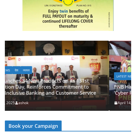
LATEST NEWS
देश
व्यापार
PNB Half Marathon 2025 Unites Citizens in a
ice
‘Cyber Run’ for a Digitally Secure Bharat
April 14, 2025
ashok
Book your Campaign