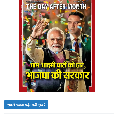
सबसे ज्यादा पढ़ी गयी ख़बरें