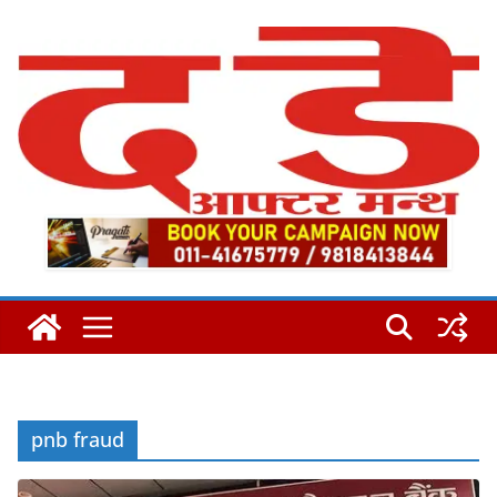
Skip
to
content
pnb fraud