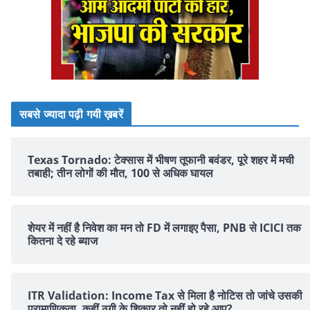
सबसे ज्यादा पढ़ी गयी ख़बरें
Texas Tornado: टेक्सास में भीषण तूफानी बवंडर, पूरे शहर में मची
तबाही; तीन लोगों की मौत, 100 से अधिक घायल
शेयर में नहीं है न‍िवेश का मन तो FD में लगाइए पैसा, PNB से ICICI तक
क‍ितना दे रहे ब्‍याज
ITR Validation: Income Tax से मिला है नोटिस तो जांचे उसकी
प्रामाणिकता, कहीं ठगी के शिकार तो नहीं हो रहे आप?