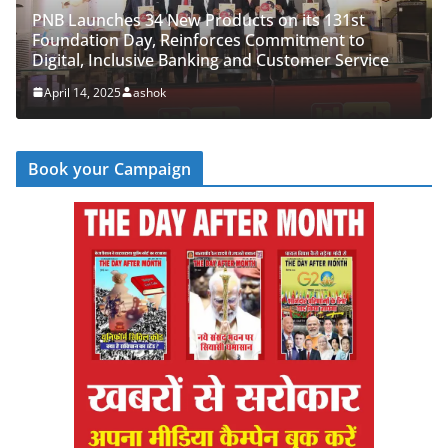
LATEST NEWS
देश
व्यापार
ucts on its 131st
ces Commitment to
PNB Half Marathon 2025 Unites
 and Customer Service
‘Cyber Run’ for a Digitally Sec
April 14, 2025
ashok
Book your Campaign