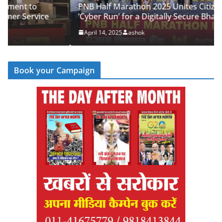
PNB Half Marathon 2025 Unites Citizens in a
‘Cyber Run’ for a Digitally Secure Bharat
April 14, 2025
ashok
Book your Campaign