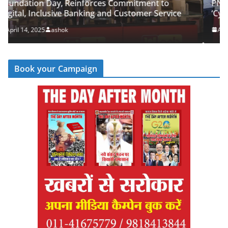
itment to
PNB Half Marathon 2025 Unites Citizens
tomer Service
‘Cyber Run’ for a Digitally Secure Bhara
April 14, 2025
ashok
Book your Campaign