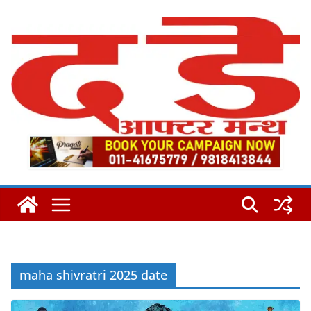
Skip
to
content
maha shivratri 2025 date