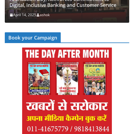
al, Inclusive Banking and Customer Service
‘Cyber Ru
 14, 2025
ashok
April 14, 
Book your Campaign