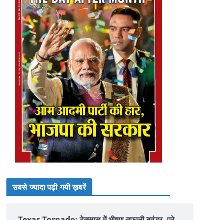
सबसे ज्यादा पढ़ी गयी ख़बरें
Texas Tornado: टेक्सास में भीषण तूफानी बवंडर, पूरे