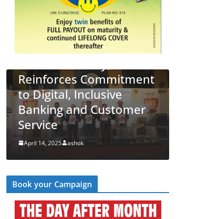
34 New
 131st
,
LATEST NEWS
देश
व्यापार
mmitment
PNB Half Marathon 2025
sive
Unites Citizens in a
ustomer
‘Cyber Run’ for a Digitally
Secure Bharat
April 14, 2025
ashok
Book your Campaign