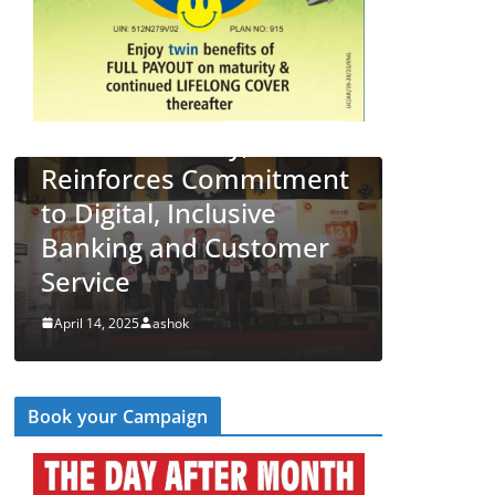
 34 New
s 131st
y,
LATEST NEWS
देश
व्यापार
ommitment
PNB Half Marathon 202
usive
Unites Citizens in a
Customer
‘Cyber Run’ for a Digitally
Secure Bharat
April 14, 2025
ashok
Book your Campaign