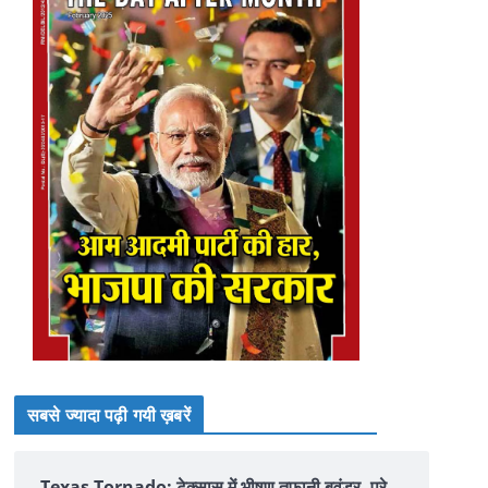
सबसे ज्यादा पढ़ी गयी ख़बरें
Texas Tornado: टेक्सास में भीषण तूफानी बवंडर, पूरे