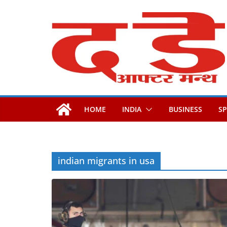
Skip
to
content
HOME
INDIA
BUSINESS
S
indian migrants in usa