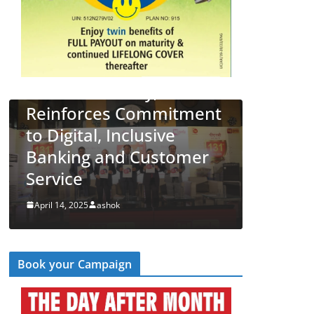
ार
hes 34 New
 its 131st
 Day,
LATEST NEWS
देश
व्यापार
 Commitment
PNB Half Marathon 2
nclusive
Unites Citizens in a
d Customer
‘Cyber Run’ for a Digita
Secure Bharat
k
April 14, 2025
ashok
Book your Campaign