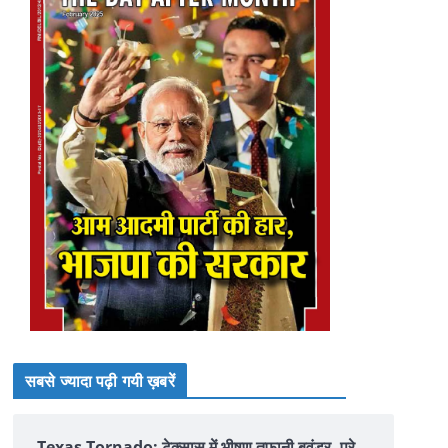
सबसे ज्यादा पढ़ी गयी ख़बरें
Texas Tornado: टेक्सास में भीषण तूफानी बवंडर, पूरे