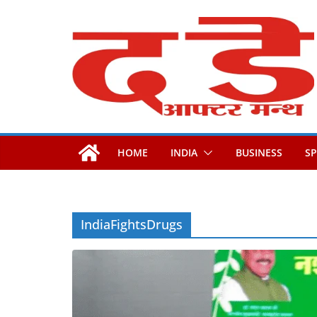
Skip
to
content
HOME
INDIA
BUSINESS
S
IndiaFightsDrugs