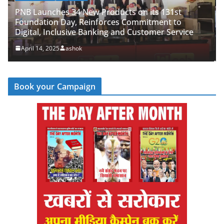
LATEST NEWS
देश
व्यापार
ts on its 131st
s Commitment to
PNB Half Marathon 2025 Unites C
nd Customer Service
‘Cyber Run’ for a Digitally Secur
April 14, 2025
ashok
Book your Campaign