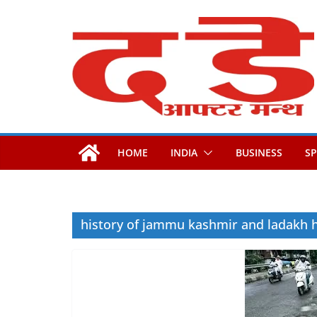
Skip
to
content
HOME
INDIA
BUSINESS
S
history of jammu kashmir and ladakh h