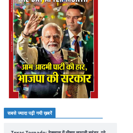
सबसे ज्यादा पढ़ी गयी ख़बरें
Texas Tornado: टेक्सास में भीषण तूफानी बवंडर, पूरे