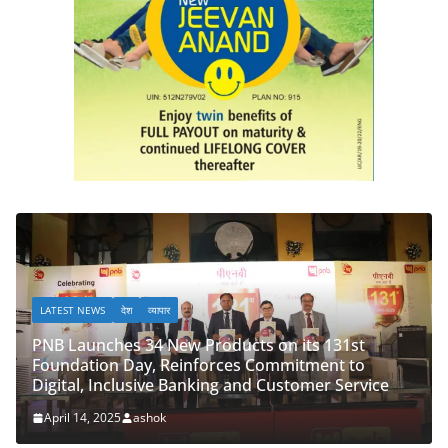
LATEST NEWS
देश
व्यापार
Products on its 131st
nforces Commitment to
PNB Half Marathon 2025 Un
nking and Customer Service
‘Cyber Run’ for a Digitall
April 14, 2025
ashok