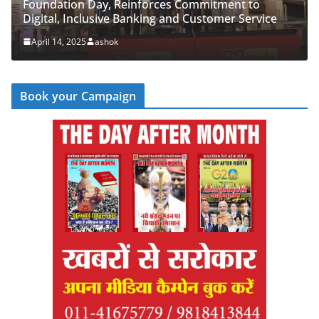
dation Day, Reinforces Commitment to
PNB Half 
al, Inclusive Banking and Customer Service
‘Cyber Ru
 14, 2025
ashok
April 14, 
Book your Campaign