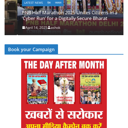
LATEST NEWS
देश
व्यापार
PNB Half Marathon 2025 Unites Citizens in a
‘Cyber Run’ for a Digitally Secure Bharat
April 14, 2025
ashok
Book your Campaign