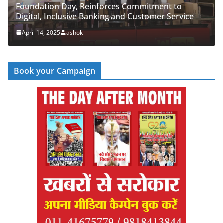
ndation Day, Reinforces Commitment to
PNB Half
tal, Inclusive Banking and Customer Service
‘Cyber R
il 14, 2025
ashok
April 14,
Book your Campaign