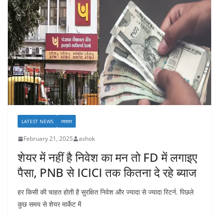
LATEST NEWS
व्यापार
February 21, 2025
ashok
शेयर में नहीं है न‍िवेश का मन तो FD में लगाइए
पैसा, PNB से ICICI तक क‍ितना दे रहे ब्‍याज
हर क‍िसी की चाहत होती है सुरक्ष‍ित न‍िवेश और ज्‍यादा से ज्‍यादा र‍िटर्न. प‍िछले
कुछ समय से शेयर मार्केट में