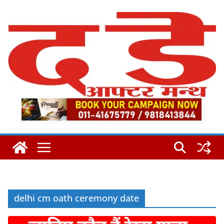
Skip
to
content
delhi cm oath ceremony date