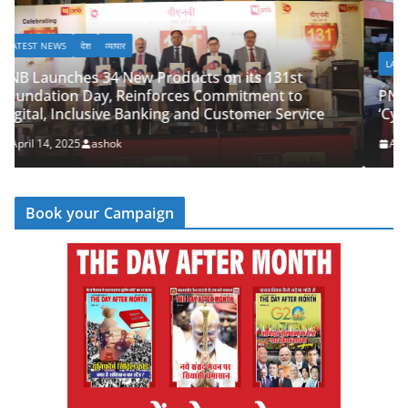
LATEST NEWS
देश
व्यापार
 131st
nt to
PNB Half Marathon 2025 Unites Citizens in
r Service
‘Cyber Run’ for a Digitally Secure Bharat
April 14, 2025
ashok
Book your Campaign