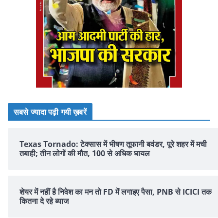
सबसे ज्यादा पढ़ी गयी ख़बरें
Texas Tornado: टेक्सास में भीषण तूफानी बवंडर, पूरे शहर में मची
तबाही; तीन लोगों की मौत, 100 से अधिक घायल
शेयर में नहीं है न‍िवेश का मन तो FD में लगाइए पैसा, PNB से ICICI तक
क‍ितना दे रहे ब्‍याज