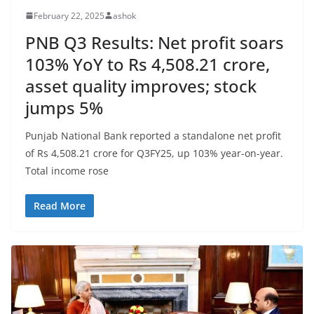
February 22, 2025
ashok
PNB Q3 Results: Net profit soars
103% YoY to Rs 4,508.21 crore,
asset quality improves; stock
jumps 5%
Punjab National Bank reported a standalone net profit
of Rs 4,508.21 crore for Q3FY25, up 103% year-on-year.
Total income rose
Read More