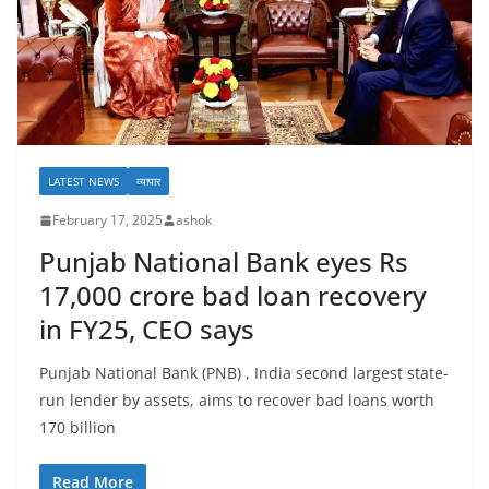
LATEST NEWS
व्यापार
February 17, 2025
ashok
Punjab National Bank eyes Rs
17,000 crore bad loan recovery
in FY25, CEO says
Punjab National Bank (PNB) , India second largest state-
run lender by assets, aims to recover bad loans worth
170 billion
Read More