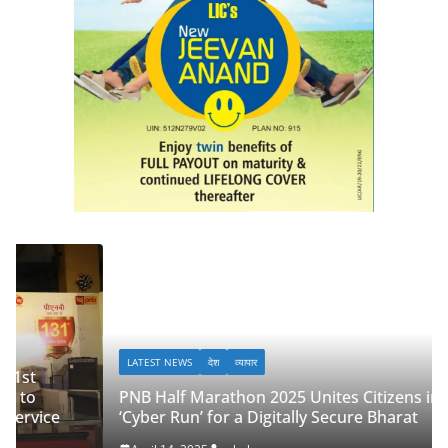
LATEST NEWS
देश
व्यापार
PNB Half Marathon 2025 Unites Citizens in a
‘Cyber Run’ for a Digitally Secure Bharat