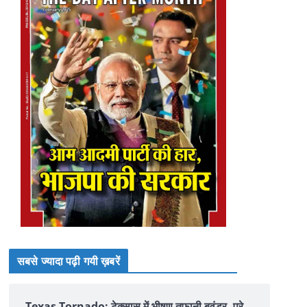
सबसे ज्यादा पढ़ी गयी ख़बरें
Texas Tornado: टेक्सास में भीषण तूफानी बवंडर, पूरे