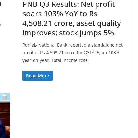
त
PNB Q3 Results: Net profit
soars 103% YoY to Rs
4,508.21 crore, asset quality
ि
improves; stock jumps 5%
Punjab National Bank reported a standalone net
profit of Rs 4,508.21 crore for Q3FY25, up 103%
year-on-year. Total income rose
Read More