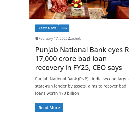
LATEST NEWS
व्यापार
February 17, 2025
ashok
Punjab National Bank eyes R
LATEST NEWS
17,000 crore bad loan
सीतारमण 
recovery in FY25, CEO says
दिवस समार
Punjab National Bank (PNB) , India second large
February 27
state-run lender by assets, aims to recover bad
loans worth 170 billion
Read More