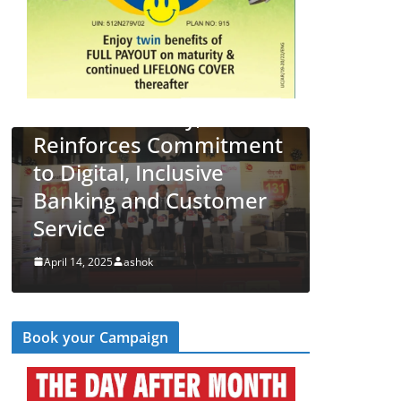
4 New
31st
LATEST NEWS
देश
व्यापार
mitment
PNB Half Marathon 2025
ve
Unites Citizens in a
stomer
‘Cyber Run’ for a Digitally
Secure Bharat
April 14, 2025
ashok
Book your Campaign