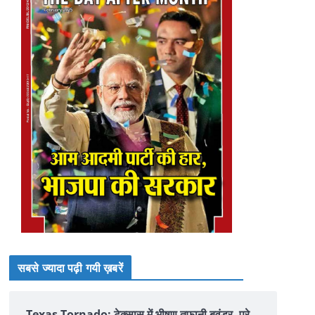
सबसे ज्यादा पढ़ी गयी ख़बरें
Texas Tornado: टेक्सास में भीषण तूफानी बवंडर, पूरे