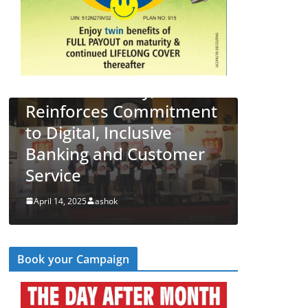
4 New
31st
LATEST NEWS
देश
व्यापार
mitment
PNB Half Marathon 2025
ve
Unites Citizens in a
stomer
‘Cyber Run’ for a Digitally
Secure Bharat
April 14, 2025
ashok
Book your Campaign