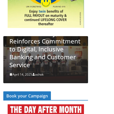
New
st
LATEST NEWS
देश
व्यापार
ment
PNB Half Marathon 2025
Unites Citizens in a
mer
‘Cyber Run’ for a Digitally
Secure Bharat
April 14, 2025
ashok
Book your Campaign