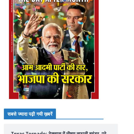
सबसे ज्यादा पढ़ी गयी ख़बरें
Texas Tornado: टेक्सास में भीषण तूफानी बवंडर, पूरे