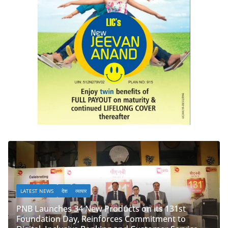
LATEST NEWS
देश
व्यापार
oducts on its 131st
orces Commitment to
PNB Half Marathon 2025 Unit