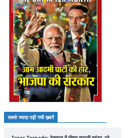
सबसे ज्यादा पढ़ी गयी ख़बरें
Texas Tornado: टेक्सास में भीषण तूफानी बवंडर, पूरे