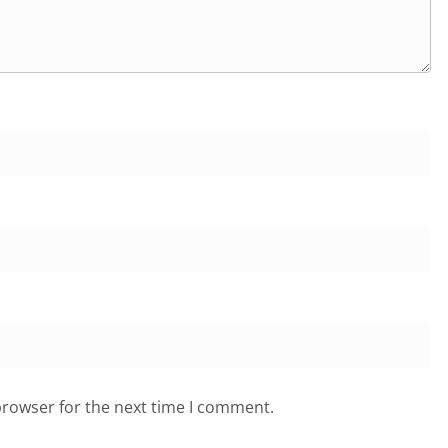
LATEST NEWS
देश
व्यापार
PNB Launches 34 New
 सिविल लेखा
Products on its 131st
्षता करेंगी
Foundation Day,
Reinforces Commitment
to Digital, Inclusive
Banking and Customer
Service
April 14, 2025
ashok
browser for the next time I comment.