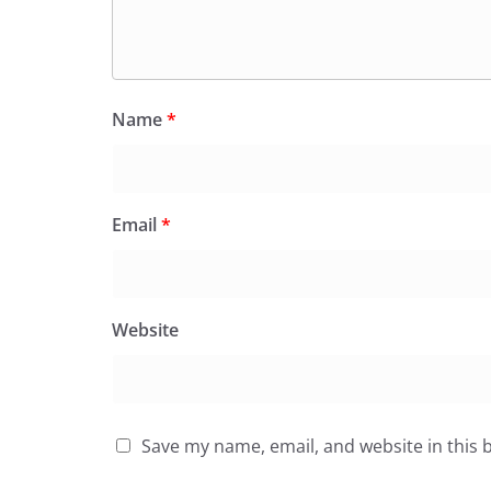
LATEST NEWS
देश
व्यापार
सीतारमण एक मार्च को
Name
*
दिवस समारोह की अध्यक
February 27, 2025
ashok
Email
*
Website
Save my name, email, and website in this 