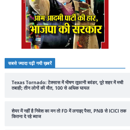
सबसे ज्यादा पढ़ी गयी ख़बरें
Texas Tornado: टेक्सास में भीषण तूफानी बवंडर, पूरे शहर में मची
तबाही; तीन लोगों की मौत, 100 से अधिक घायल
शेयर में नहीं है न‍िवेश का मन तो FD में लगाइए पैसा, PNB से ICICI तक
क‍ितना दे रहे ब्‍याज